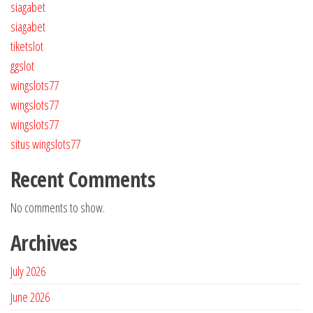
siagabet
siagabet
tiketslot
ggslot
wingslots77
wingslots77
wingslots77
situs wingslots77
Recent Comments
No comments to show.
Archives
July 2026
June 2026