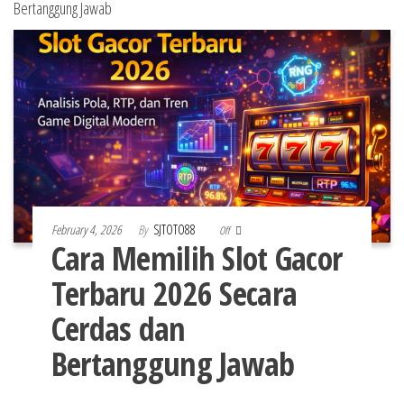
Bertanggung Jawab
February 4, 2026
By
SJTOTO88
Off
Cara Memilih Slot Gacor
Terbaru 2026 Secara
Cerdas dan
Bertanggung Jawab