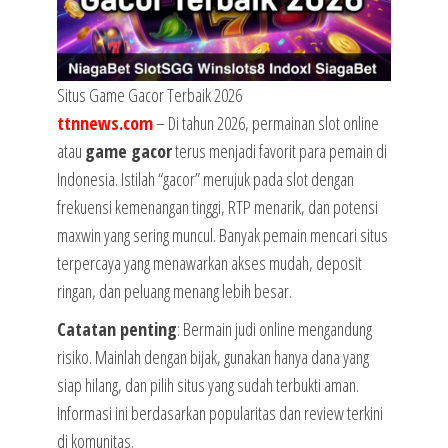
Situs Game Gacor Terbaik 2026
ttnnews.com
– Di tahun 2026, permainan slot online
atau
game gacor
terus menjadi favorit para pemain di
Indonesia. Istilah “gacor” merujuk pada slot dengan
frekuensi kemenangan tinggi, RTP menarik, dan potensi
maxwin yang sering muncul. Banyak pemain mencari situs
terpercaya yang menawarkan akses mudah, deposit
ringan, dan peluang menang lebih besar.
Catatan penting
: Bermain judi online mengandung
risiko. Mainlah dengan bijak, gunakan hanya dana yang
siap hilang, dan pilih situs yang sudah terbukti aman.
Informasi ini berdasarkan popularitas dan review terkini
di komunitas.