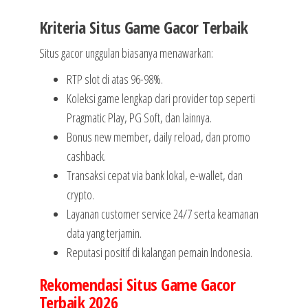
Kriteria Situs Game Gacor Terbaik
Situs gacor unggulan biasanya menawarkan:
RTP slot di atas 96-98%.
Koleksi game lengkap dari provider top seperti
Pragmatic Play, PG Soft, dan lainnya.
Bonus new member, daily reload, dan promo
cashback.
Transaksi cepat via bank lokal, e-wallet, dan
crypto.
Layanan customer service 24/7 serta keamanan
data yang terjamin.
Reputasi positif di kalangan pemain Indonesia.
Rekomendasi Situs Game Gacor
Terbaik 2026