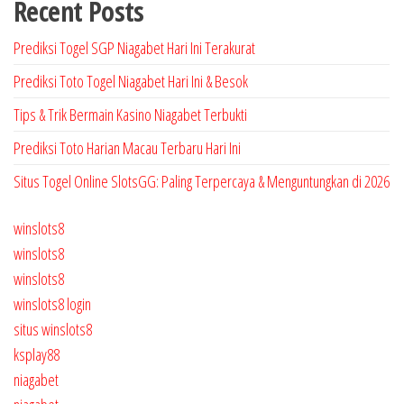
Recent Posts
Prediksi Togel SGP Niagabet Hari Ini Terakurat
Prediksi Toto Togel Niagabet Hari Ini & Besok
Tips & Trik Bermain Kasino Niagabet Terbukti
Prediksi Toto Harian Macau Terbaru Hari Ini
Situs Togel Online SlotsGG: Paling Terpercaya & Menguntungkan di 2026
winslots8
winslots8
winslots8
winslots8 login
situs winslots8
ksplay88
niagabet