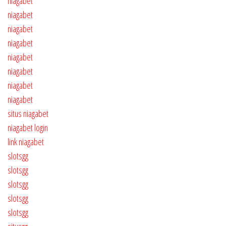
niagabet
niagabet
niagabet
niagabet
niagabet
niagabet
niagabet
niagabet
situs niagabet
niagabet login
link niagabet
slotsgg
slotsgg
slotsgg
slotsgg
slotsgg