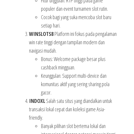
Fitur unggulan: RTP tinggi pada game
populer dan event turnamen slot rutin.
Cocok bagi yang suka mencoba slot baru
setiap hari.
WINSLOTS8
Platform ini fokus pada pengalaman
win rate tinggi dengan tampilan modern dan
navigasi mudah.
Bonus: Welcome package besar plus
cashback mingguan.
Keunggulan: Support multi-device dan
komunitas aktif yang sering sharing pola
gacor.
INDOXL
Salah satu situs yang diandalkan untuk
transaksi lokal cepat dan koleksi game Asia-
friendly.
Banyak pilihan slot bertema lokal dan