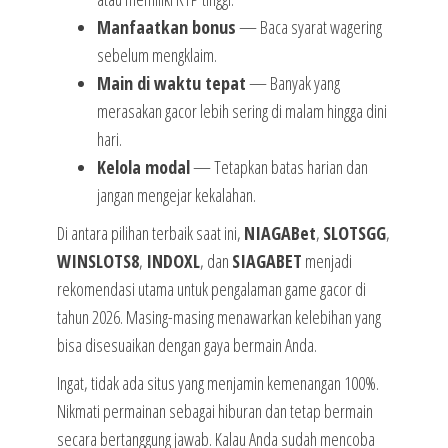
Manfaatkan bonus
— Baca syarat wagering
sebelum mengklaim.
Main di waktu tepat
— Banyak yang
merasakan gacor lebih sering di malam hingga dini
hari.
Kelola modal
— Tetapkan batas harian dan
jangan mengejar kekalahan.
Di antara pilihan terbaik saat ini,
NIAGABet
,
SLOTSGG
,
WINSLOTS8
,
INDOXL
, dan
SIAGABET
menjadi
rekomendasi utama untuk pengalaman game gacor di
tahun 2026. Masing-masing menawarkan kelebihan yang
bisa disesuaikan dengan gaya bermain Anda.
Ingat, tidak ada situs yang menjamin kemenangan 100%.
Nikmati permainan sebagai hiburan dan tetap bermain
secara bertanggung jawab. Kalau Anda sudah mencoba