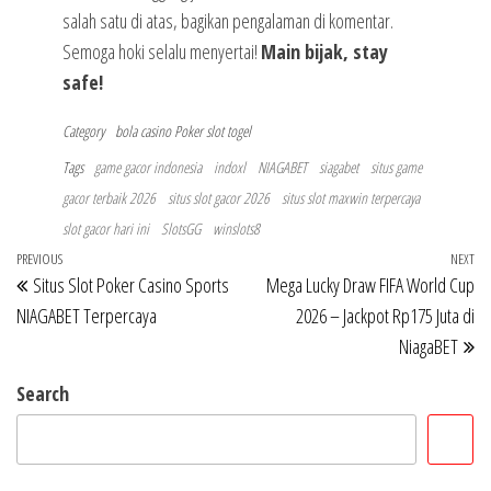
salah satu di atas, bagikan pengalaman di komentar.
Semoga hoki selalu menyertai!
Main bijak, stay
safe!
Category
bola
casino
Poker
slot
togel
Tags
game gacor indonesia
indoxl
NIAGABET
siagabet
situs game
gacor terbaik 2026
situs slot gacor 2026
situs slot maxwin terpercaya
slot gacor hari ini
SlotsGG
winslots8
Post
Previous
PREVIOUS
NEXT
Ne
Situs Slot Poker Casino Sports
Mega Lucky Draw FIFA World Cup
navigation
Post
Po
NIAGABET Terpercaya
2026 – Jackpot Rp175 Juta di
NiagaBET
Search