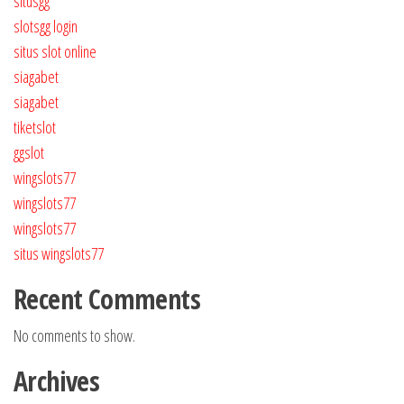
situsgg
slotsgg login
situs slot online
siagabet
siagabet
tiketslot
ggslot
wingslots77
wingslots77
wingslots77
situs wingslots77
Recent Comments
No comments to show.
Archives