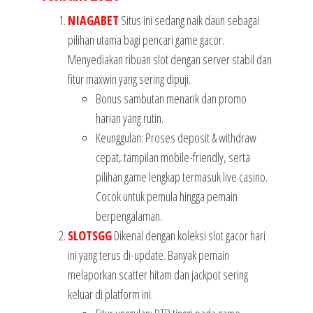
NIAGABET
Situs ini sedang naik daun sebagai
pilihan utama bagi pencari game gacor.
Menyediakan ribuan slot dengan server stabil dan
fitur maxwin yang sering dipuji.
Bonus sambutan menarik dan promo
harian yang rutin.
Keunggulan: Proses deposit & withdraw
cepat, tampilan mobile-friendly, serta
pilihan game lengkap termasuk live casino.
Cocok untuk pemula hingga pemain
berpengalaman.
SLOTSGG
Dikenal dengan koleksi slot gacor hari
ini yang terus di-update. Banyak pemain
melaporkan scatter hitam dan jackpot sering
keluar di platform ini.