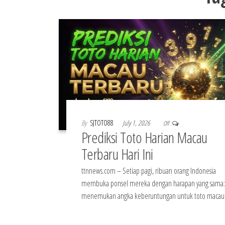
Terkini,
Prediksi
Slot &
Togel
Akurat
By
SJTOTO88
July 1, 2026
Off
Prediksi Toto Harian Macau
Terbaru Hari Ini
ttnnews.com – Setiap pagi, ribuan orang Indonesia
membuka ponsel mereka dengan harapan yang sama:
menemukan angka keberuntungan untuk toto maca