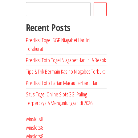
Recent Posts
Prediksi Togel SGP Niagabet Hari Ini
Terakurat
Prediksi Toto Togel Niagabet Hari Ini & Besok
Tips & Trik Bermain Kasino Niagabet Terbukti
Prediksi Toto Harian Macau Terbaru Hari Ini
Situs Togel Online SlotsGG: Paling
Terpercaya & Menguntungkan di 2026
winslots8
winslots8
winslots8