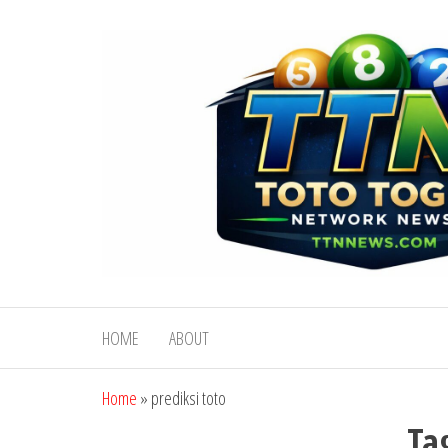
Skip
to
the
content
Toto
Togel
HOME
ABOUT
Network
News |
Home
»
prediksi toto
Berita
Ta