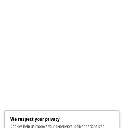
We respect your privacy
Cookies help us improve your experience, deliver personalized