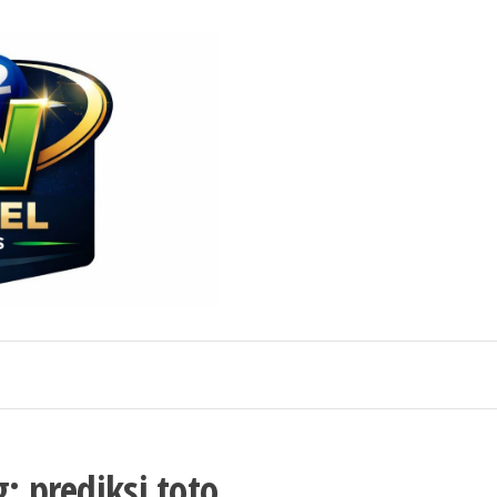
g:
prediksi toto