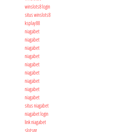
winslots8 login
situs winslots8
ksplay88
niagabet
niagabet
niagabet
niagabet
niagabet
niagabet
niagabet
niagabet
niagabet
situs niagabet
niagabet login
link niagabet
slotsgg