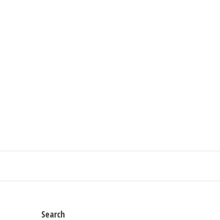
Search