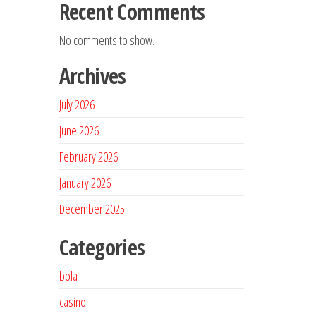
Recent Comments
No comments to show.
Archives
July 2026
June 2026
February 2026
January 2026
December 2025
Categories
bola
casino