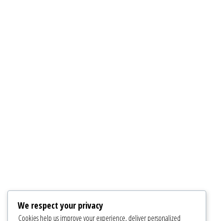
We respect your privacy
Cookies help us improve your experience, deliver personalized