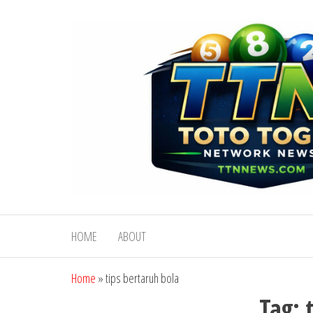
Skip
to
the
content
Toto
Togel
HOME
ABOUT
Network
News |
Home
»
tips bertaruh bola
Berita
Tag: