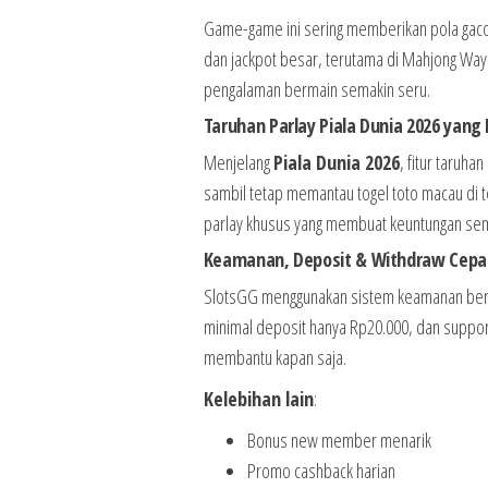
Game-game ini sering memberikan pola gacor
dan jackpot besar, terutama di Mahjong Way
pengalaman bermain semakin seru.
Taruhan Parlay Piala Dunia 2026 ya
Menjelang
Piala Dunia 2026
, fitur taruh
sambil tetap memantau togel toto macau di 
parlay khusus yang membuat keuntungan sem
Keamanan, Deposit & Withdraw Cepa
SlotsGG menggunakan sistem keamanan berla
minimal deposit hanya Rp20.000, dan suppo
membantu kapan saja.
Kelebihan lain
:
Bonus new member menarik
Promo cashback harian