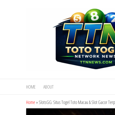
Skip
to
the
content
Toto
Togel
HOME
ABOUT
Network
News |
Home
»
SlotsGG: Situs Togel Toto Macau & Slot Gacor Ter
Berita