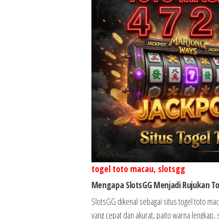
togel toto macau, slotsgg
Mengapa SlotsGG Menjadi Rujukan To
SlotsGG dikenal sebagai situs togel toto ma
yang cepat dan akurat, paito warna lengkap, 