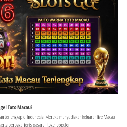
gel Toto Macau?
cau terlengkap di Indonesia. Mereka menyediakan keluaran live Macau
serta berbagai jenis pasaran togel populer.