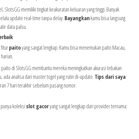
, SlotsGG memiliki tingkat keakuratan keluaran yang tinggi. Banyak
elalu update real-time tanpa delay.
Bayangkan
kamu bisa langsung
tir data palsu.
erbaik
fitur
paito
yang sangat lengkap. Kamu bisa menemukan paito Macau,
 harian.
 paito di SlotsGG membantu mereka meningkatkan akurasi tebakan
u, ada analisa dari master togel yang rutin di-update.
Tips dari saya
:
ran 7 hari terakhir sebelum pasang nomor.
a punya koleksi
slot gacor
yang sangat lengkap dari provider ternama: