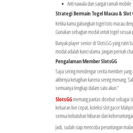
Anti nawala dan sangat ramah mobile
Strategi Bermain Togel Macau & Slot 
Ketika kamu gabungkan togel toto macau deng
Gunakan sebagian modal untuk togel sesuai pa
Banyak player senior di SlotsGG yang rutin
modal adalah kunci utama. Jangan pernah chas
Pengalaman Member SlotsGG
Saya sering mendengar cerita member yang a
akhirnya ketagihan karena sering menang. Sal
semuanya lengkap dalam satu akun.”
SlotsGG
memang pantas disebut sebagai situ
keluaran live cepat, koleksi slot gacor Mahjo
semua kebutuhan hiburan dan keberuntungan
Jadi, sudah siap mencoba peruntungan malam 