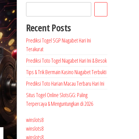
Recent Posts
Prediksi Togel SGP Niagabet Hari Ini
Terakurat
Prediksi Toto Togel Niagabet Hari Ini & Besok
Tips & Trik Bermain Kasino Niagabet Terbukti
Prediksi Toto Harian Macau Terbaru Hari Ini
Situs Togel Online SlotsGG: Paling
Terpercaya & Menguntungkan di 2026
winslots8
winslots8
winslots8